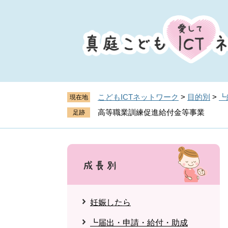
ペ
メ
ー
ニ
ジ
ュ
の
ー
先
を
頭
飛
で
ば
す
し
こどもICTネットワーク
>
目的別
>
┗
現在地
。
て
高等職業訓練促進給付金等事業
本
文
へ
妊娠したら
┗届出・申請・給付・助成