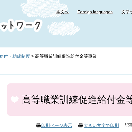
本文へ
Foreign languages
文字
給付・助成制度
>
高等職業訓練促進給付金等事業
本
文
高等職業訓練促進給付金
記事
印刷ページ表示
大きい文字で印刷