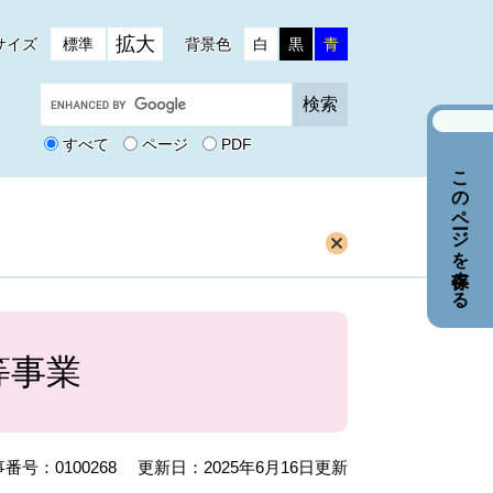
拡大
サイズ
標準
背景色
白
黒
青
G
o
o
すべて
ページ
PDF
g
このページを保存する
l
e
カ
ス
タ
ム
検
索
等事業
番号：0100268
更新日：2025年6月16日更新