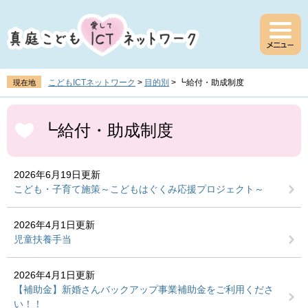
ペ
メ
ー
ニ
ジ
ュ
の
ー
先
を
頭
飛
こどもICTネットワーク
>
目的別
>
┗給付・助成制度
現在地
で
ば
す
し
本
。
て
文
┗給付・助成制度
本
文
へ
2026年6月19日更新
こども・子育て施策～こどもはぐくみ応援プロジェクト～
2026年4月1日更新
児童扶養手当
2026年4月1日更新
【補助金】新婚さんバックアップ事業補助金をご利用くださ
い！！