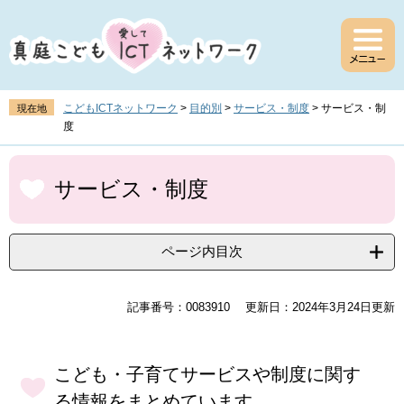
ペ
メ
ー
ニ
ジ
ュ
の
ー
先
を
頭
飛
こどもICTネットワーク
>
目的別
>
サービス・制度
>
サービス・制
現在地
で
ば
度
す
し
。
て
本
本
文
サービス・制度
文
へ
ページ内目次
記事番号：0083910
更新日：2024年3月24日更新
こども・子育てサービスや制度に関す
る情報をまとめています。