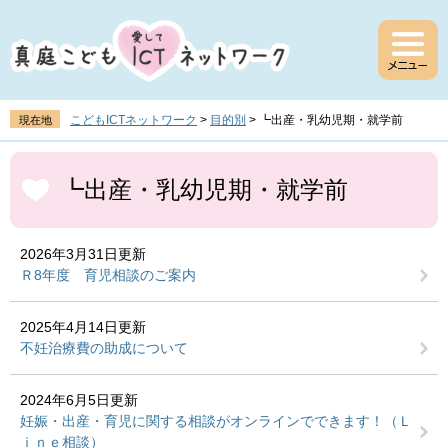
ペ
メ
ー
ニ
ジ
ュ
の
ー
先
を
頭
飛
こどもICTネットワーク
>
目的別
>
┗出産・乳幼児期・就学前
現在地
で
ば
す
し
本
。
て
文
┗出産・乳幼児期・就学前
本
文
へ
2026年3月31日更新
Ｒ8年度 育児相談のご案内
2025年4月14日更新
不妊治療費の助成について
2024年6月5日更新
妊娠・出産・育児に関する相談がオンラインでできます！（Ｌ
ｉｎｅ相談）