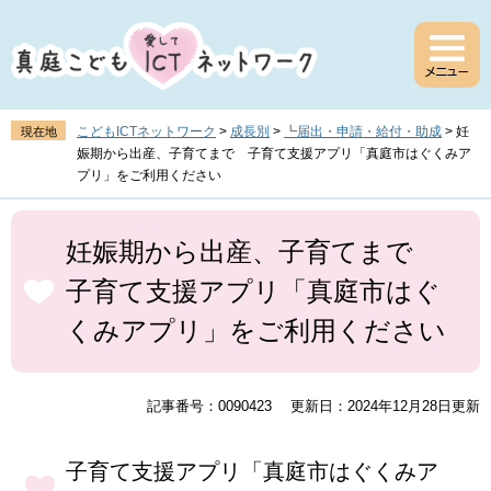
ペ
メ
ー
ニ
ジ
ュ
の
ー
先
を
頭
飛
こどもICTネットワーク
>
成長別
>
┗届出・申請・給付・助成
>
妊
現在地
で
ば
娠期から出産、子育てまで 子育て支援アプリ「真庭市はぐくみア
す
し
プリ」をご利用ください
。
て
本
本
文
文
妊娠期から出産、子育てまで
へ
子育て支援アプリ「真庭市はぐ
くみアプリ」をご利用ください
記事番号：0090423
更新日：2024年12月28日更新
子育て支援アプリ「真庭市はぐくみア