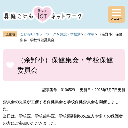
ペ
メ
ー
ニ
ジ
ュ
の
ー
先
を
頭
飛
こどもICTネットワーク
>
施設・学校別
>
小学校
>
（余野小）保健
現在地
で
ば
集会・学校保健委員会
す
し
。
て
本
本
文
（余野小）保健集会・学校保健
文
委員会
へ
記事番号：0104529
更新日：2025年7月7日更新
委員会の児童が主催する保健集会と学校保健委員会を開催しまし
た。
当日は、学校医、学校歯科医、学校薬剤師の先生方や多くの保護者
の方にご参加いただきました。