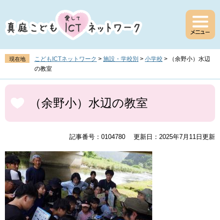
ペ
メ
ー
ニ
ジ
ュ
の
ー
先
を
頭
飛
こどもICTネットワーク
>
施設・学校別
>
小学校
>
（余野小）水辺
現在地
で
ば
の教室
す
し
。
て
本
本
文
（余野小）水辺の教室
文
へ
記事番号：0104780
更新日：2025年7月11日更新