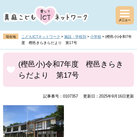
ペ
メ
ー
ニ
ジ
ュ
の
ー
先
を
頭
飛
こどもICTネットワーク
>
施設・学校別
>
小学校
>
(樫邑小)令和7年
現在地
で
ば
度 樫邑きらきらだより 第17号
す
し
。
て
本
本
文
(樫邑小)令和7年度 樫邑きらき
文
らだより 第17号
へ
記事番号：0107357
更新日：2025年9月16日更新