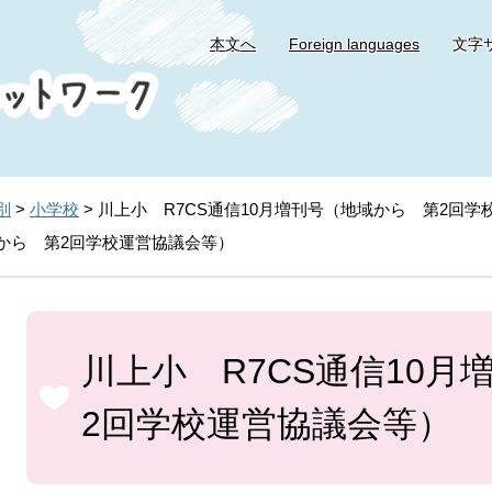
本文へ
Foreign languages
文字
別
>
小学校
>
川上小 R7CS通信10月増刊号（地域から 第2回学
域から 第2回学校運営協議会等）
本
文
川上小 R7CS通信10
2回学校運営協議会等）