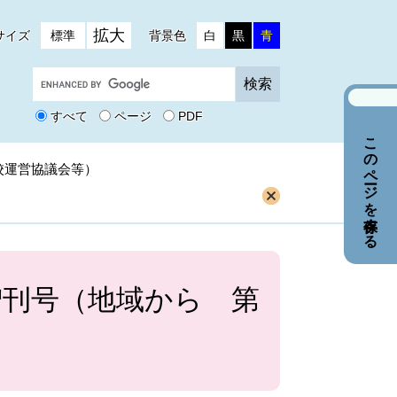
拡大
サイズ
標準
背景色
白
黒
青
G
o
o
すべて
ページ
PDF
g
このページを保存する
l
e
校運営協議会等）
カ
ス
タ
ム
検
索
月増刊号（地域から 第