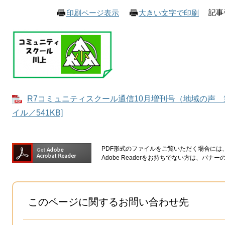
記事番
印刷ページ表示
大きい文字で印刷
R7コミュニティスクール通信10月増刊号（地域の声 第
イル／541KB]
PDF形式のファイルをご覧いただく場合には、Ad
Adobe Readerをお持ちでない方は、バ
このページに関するお問い合わせ先