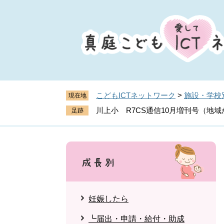
ペ
メ
ー
ニ
ジ
ュ
の
ー
先
を
頭
飛
で
ば
す
し
こどもICTネットワーク
>
施設・学校
現在地
。
て
川上小 R7CS通信10月増刊号（地
本
文
へ
妊娠したら
┗届出・申請・給付・助成