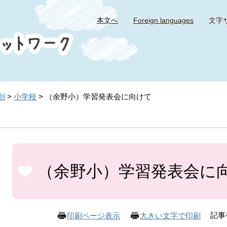
本文へ
Foreign languages
文字
別
>
小学校
>
（余野小）学習発表会に向けて
本
文
（余野小）学習発表会に
記事番
印刷ページ表示
大きい文字で印刷