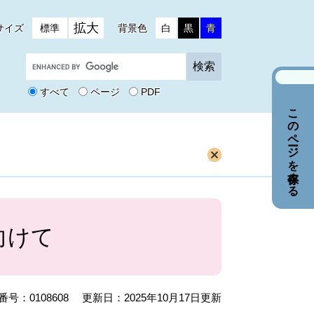
拡大
サイズ
標準
背景色
白
黒
青
G
o
o
すべて
ページ
PDF
g
このページを保存する
l
e
カ
ス
タ
ム
検
索
向けて
号：0108608
更新日：2025年10月17日更新