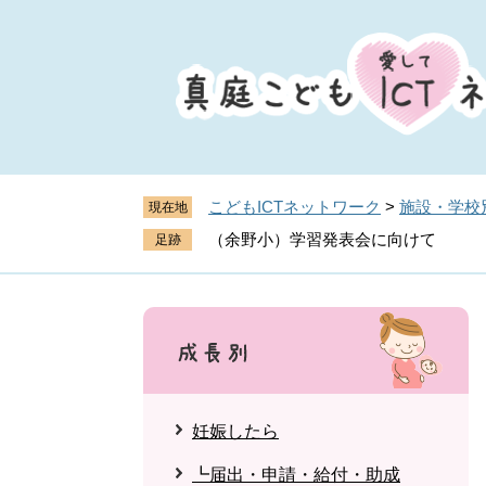
ペ
メ
ー
ニ
ジ
ュ
の
ー
先
を
頭
飛
で
ば
す
し
こどもICTネットワーク
>
施設・学校
現在地
。
て
（余野小）学習発表会に向けて
本
文
へ
妊娠したら
┗届出・申請・給付・助成