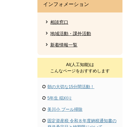
インフォメーション
相談窓口
地域活動・課外活動
新着情報一覧
AI(人工知能)は
こんなページをおすすめします
朝の大切な15分間活動！
5年生 稲刈り
美川小 プール掃除
固定資産税 令和８年度納税通知書の
発送予定日と納期限について