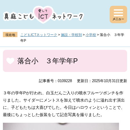
ペ
メ
ー
ニ
ジ
ュ
の
ー
先
を
頭
飛
こどもICTネットワーク
>
施設・学校別
>
小学校
>
落合小 ３年学
現在地
で
ば
年P
す
し
。
て
本
本
文
落合小 ３年学年P
文
へ
記事番号：0109228
更新日：2025年10月31日更新
３年の学年Pが行われ、白玉だんご入りの噴水フルーツポンチを作
りました。サイダーにメントスを加えて噴水のように溢れ出す演出
に、子どもたちは大喜びでした。今日はハロウィンということで、
最後にちょっとした仮装をして記念写真を撮りました。