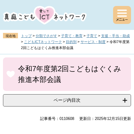
ペ
メ
ー
ニ
ジ
ュ
の
ー
先
を
頭
飛
トップ
>
分類でさがす
>
子育て・教育
>
子育て
>
支援・手当・助成
現在地
で
ば
>
こどもICTネットワーク
>
目的別
>
サービス・制度
>
令和7年度第
す
し
2回こどもはぐくみ推進本部会議
。
て
本
本
文
文
令和7年度第2回こどもはぐくみ
へ
推進本部会議
ページ内目次
記事番号：0110608
更新日：2025年12月15日更新