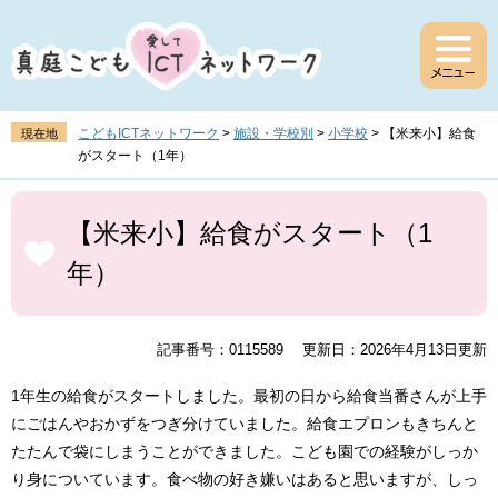
ペ
メ
ー
ニ
ジ
ュ
の
ー
先
を
頭
飛
こどもICTネットワーク
>
施設・学校別
>
小学校
>
【米来小】給食
現在地
で
ば
がスタート（1年）
す
し
。
て
本
本
文
【米来小】給食がスタート（1
文
年）
へ
記事番号：0115589
更新日：2026年4月13日更新
1年生の給食がスタートしました。最初の日から給食当番さんが上手
にごはんやおかずをつぎ分けていました。給食エプロンもきちんと
たたんで袋にしまうことができました。こども園での経験がしっか
り身についています。食べ物の好き嫌いはあると思いますが、しっ