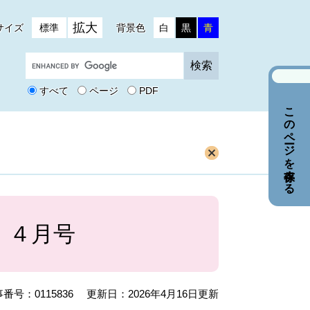
拡大
サイズ
標準
背景色
白
黒
青
G
o
o
すべて
ページ
PDF
g
このページを保存する
l
e
カ
ス
タ
ム
検
索
 ４月号
番号：0115836
更新日：2026年4月16日更新