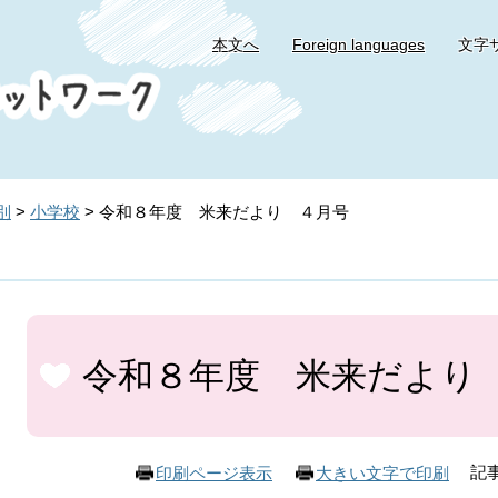
本文へ
Foreign languages
文字
別
>
小学校
>
令和８年度 米来だより ４月号
本
文
令和８年度 米来だより
記事
印刷ページ表示
大きい文字で印刷