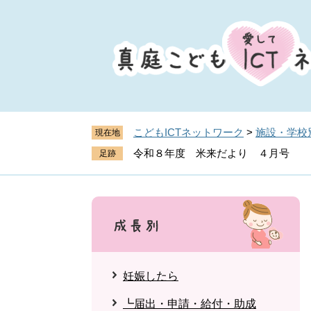
ペ
メ
ー
ニ
ジ
ュ
の
ー
先
を
頭
飛
で
ば
す
し
こどもICTネットワーク
>
施設・学校
現在地
。
て
令和８年度 米来だより ４月号
本
文
へ
妊娠したら
┗届出・申請・給付・助成