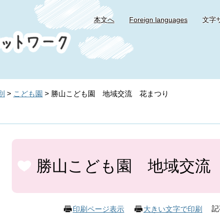
本文へ
Foreign languages
文字
別
>
こども園
>
勝山こども園 地域交流 花まつり
本
文
勝山こども園 地域交流
記
印刷ページ表示
大きい文字で印刷