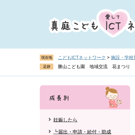
ペ
メ
ー
ニ
ジ
ュ
の
ー
先
を
頭
飛
で
ば
す
し
こどもICTネットワーク
>
施設・学校
現在地
。
て
勝山こども園 地域交流 花まつり
本
文
へ
妊娠したら
┗届出・申請・給付・助成