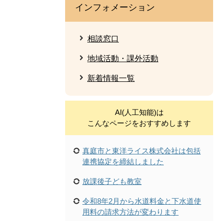
インフォメーション
相談窓口
地域活動・課外活動
新着情報一覧
AI(人工知能)は
こんなページをおすすめします
真庭市と東洋ライス株式会社は包括
連携協定を締結しました
放課後子ども教室
令和8年2月から水道料金と下水道使
用料の請求方法が変わります