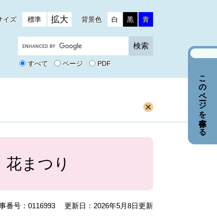
拡大
サイズ
標準
背景色
白
黒
青
G
o
o
すべて
ページ
PDF
g
このページを保存する
l
e
カ
ス
タ
ム
検
索
 花まつり
事番号：0116993
更新日：2026年5月8日更新