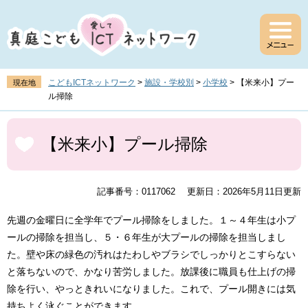
ペ
メ
ー
ニ
ジ
ュ
の
ー
先
を
頭
飛
こどもICTネットワーク
>
施設・学校別
>
小学校
>
【米来小】プー
現在地
で
ば
ル掃除
す
し
。
て
本
本
文
【米来小】プール掃除
文
へ
記事番号：0117062
更新日：2026年5月11日更新
先週の金曜日に全学年でプール掃除をしました。１～４年生は小プ
ールの掃除を担当し、５・６年生が大プールの掃除を担当しまし
た。壁や床の緑色の汚れはたわしやブラシでしっかりとこすらない
と落ちないので、かなり苦労しました。放課後に職員も仕上げの掃
除を行い、やっときれいになりました。これで、プール開きには気
持ちよく泳ぐことができます。