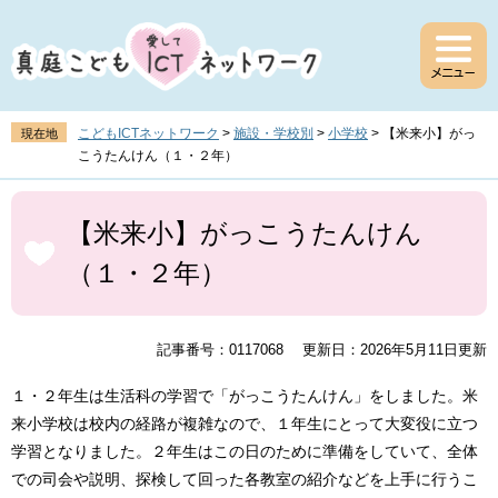
ペ
メ
ー
ニ
ジ
ュ
の
ー
先
を
頭
飛
こどもICTネットワーク
>
施設・学校別
>
小学校
>
【米来小】がっ
現在地
で
ば
こうたんけん（１・２年）
す
し
。
て
本
本
文
【米来小】がっこうたんけん
文
（１・２年）
へ
記事番号：0117068
更新日：2026年5月11日更新
１・２年生は生活科の学習で「がっこうたんけん」をしました。米
来小学校は校内の経路が複雑なので、１年生にとって大変役に立つ
学習となりました。２年生はこの日のために準備をしていて、全体
での司会や説明、探検して回った各教室の紹介などを上手に行うこ