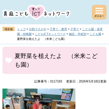
ペ
メ
ー
ニ
ジ
ュ
の
ー
先
を
頭
飛
トップ
>
分類でさがす
>
子育て・教育
>
子育て
>
こども園・保育
現在地
で
ば
園・幼稚園
>
こどもICTネットワーク
>
施設・学校別
>
こども園
>
す
し
夏野菜を植えたよ （米来こども園）
。
て
本
本
文
文
夏野菜を植えたよ （米来こど
へ
も園）
記事番号：0117193
更新日：2026年5月18日更新