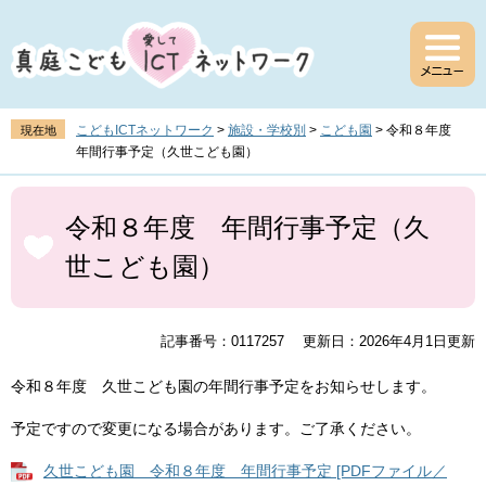
ペ
メ
ー
ニ
ジ
ュ
の
ー
先
を
頭
飛
こどもICTネットワーク
>
施設・学校別
>
こども園
>
令和８年度
現在地
で
ば
年間行事予定（久世こども園）
す
し
。
て
本
本
文
令和８年度 年間行事予定（久
文
世こども園）
へ
記事番号：0117257
更新日：2026年4月1日更新
令和８年度 久世こども園の年間行事予定をお知らせします。
予定ですので変更になる場合があります。ご了承ください。
久世こども園 令和８年度 年間行事予定 [PDFファイル／