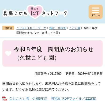
ペ
メ
ー
ニ
ジ
ュ
の
ー
先
を
頭
飛
こどもICTネットワーク
>
施設・学校別
>
こども園
>
令和８年度
現在地
で
ば
園開放のお知らせ（久世こども園）
す
し
。
て
本
本
文
令和８年度 園開放のお知らせ
文
（久世こども園）
へ
記事番号：0117260
更新日：2026年4月1日更新
園開放日をお知らせします。未就園のお子様を対象に園開放をして
います。どうぞお気軽に遊びに来てください。
久世こども園 令和8年度 園開放 [PDFファイル／222KB]