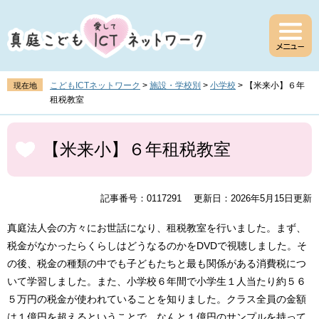
ペ
メ
ー
ニ
ジ
ュ
の
ー
先
を
頭
飛
こどもICTネットワーク
>
施設・学校別
>
小学校
>
【米来小】６年
現在地
で
ば
租税教室
す
し
。
て
本
本
文
【米来小】６年租税教室
文
へ
記事番号：0117291
更新日：2026年5月15日更新
真庭法人会の方々にお世話になり、租税教室を行いました。まず、
税金がなかったらくらしはどうなるのかをDVDで視聴しました。そ
の後、税金の種類の中でも子どもたちと最も関係がある消費税につ
いて学習しました。また、小学校６年間で小学生１人当たり約５６
５万円の税金が使われていることを知りました。クラス全員の金額
は１億円を超えるということで、なんと１億円のサンプルを持って