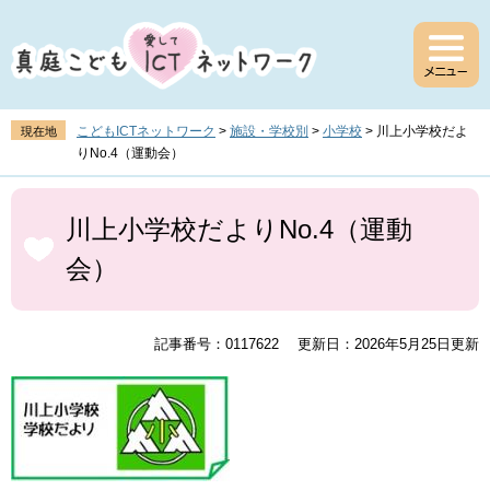
ペ
メ
ー
ニ
ジ
ュ
の
ー
先
を
頭
飛
こどもICTネットワーク
>
施設・学校別
>
小学校
>
川上小学校だよ
現在地
で
ば
りNo.4（運動会）
す
し
。
て
本
本
文
川上小学校だよりNo.4（運動
文
会）
へ
記事番号：0117622
更新日：2026年5月25日更新