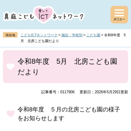
ペ
メ
ー
ニ
ジ
ュ
の
ー
先
を
頭
飛
こどもICTネットワーク
>
施設・学校別
>
こども園
>
令和8年度 5
現在地
で
ば
月 北房こども園だより
す
し
。
て
本
本
文
令和8年度 5月 北房こども園
文
だより
へ
記事番号：0117906
更新日：2026年5月29日更新
令和8年度 ５月の北房こども園の様子
をお知らせします