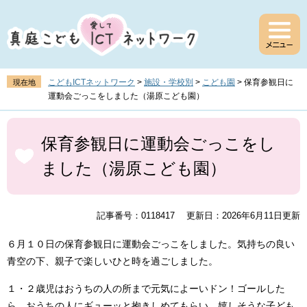
ペ
メ
ー
ニ
ジ
ュ
の
ー
先
を
頭
飛
こどもICTネットワーク
>
施設・学校別
>
こども園
>
保育参観日に
現在地
で
ば
運動会ごっこをしました（湯原こども園）
す
し
。
て
本
本
文
保育参観日に運動会ごっこをし
文
ました（湯原こども園）
へ
記事番号：0118417
更新日：2026年6月11日更新
６月１０日の保育参観日に運動会ごっこをしました。気持ちの良い
青空の下、親子で楽しいひと時を過ごしました。
１・２歳児はおうちの人の所まで元気によーいドン！ゴールした
ら、おうちの人にギューッと抱きしめてもらい、嬉しそうな子ども