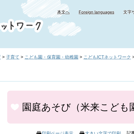
本文へ
Foreign languages
文字
育
>
子育て
>
こども園・保育園・幼稚園
>
こどもICTネットワーク
本
文
園庭あそび（米来こども
記事
印刷ページ表示
大きい文字で印刷