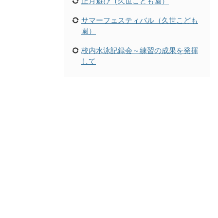
正月遊び（久世こども園）
サマーフェスティバル（久世こども
園）
校内水泳記録会～練習の成果を発揮
して