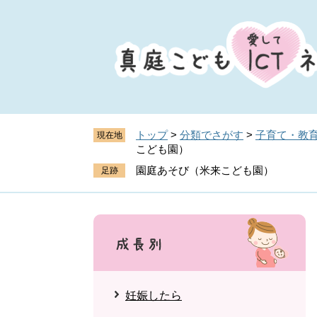
ペ
メ
ー
ニ
ジ
ュ
の
ー
先
を
頭
飛
で
ば
す
し
トップ
>
分類でさがす
>
子育て・教
現在地
。
て
こども園）
本
園庭あそび（米来こども園）
文
へ
妊娠したら