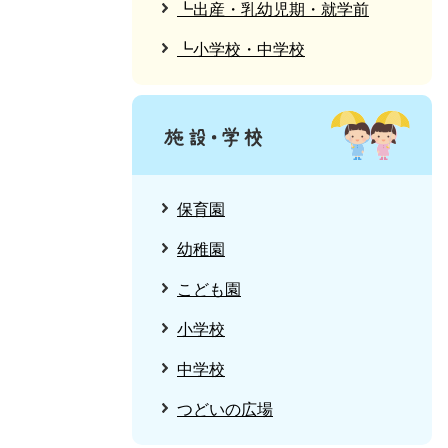
┗出産・乳幼児期・就学前
┗小学校・中学校
保育園
幼稚園
こども園
小学校
中学校
つどいの広場