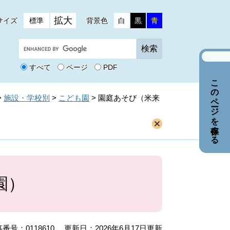
拡大
サイズ
標準
背景色
白
黒
青
G
o
o
すべて
ページ
PDF
g
このページを保存する
l
e
>
施設・学校別
>
こども園
>
園庭あそび（米来
カ
ス
タ
ム
検
索
園）
番号：0118610
更新日：2026年6月17日更新