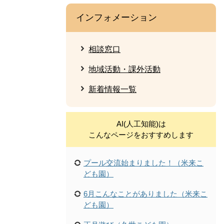
インフォメーション
相談窓口
地域活動・課外活動
新着情報一覧
AI(人工知能)は
こんなページをおすすめします
プール交流始まりました！（米来こ
ども園）
6月こんなことがありました（米来こ
ども園）