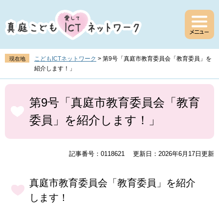
ペ
メ
ー
ニ
ジ
ュ
の
ー
先
を
頭
飛
こどもICTネットワーク
>
第9号「真庭市教育委員会「教育委員」を
現在地
で
ば
紹介します！」
す
し
。
て
本
本
文
第9号「真庭市教育委員会「教育
文
委員」を紹介します！」
へ
記事番号：0118621
更新日：2026年6月17日更新
真庭市教育委員会「教育委員」を紹介
します！