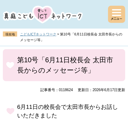
ペ
メ
ー
ニ
ジ
ュ
の
ー
先
を
頭
飛
こどもICTネットワーク
>
第10号「6月11日校長会 太田市長からの
現在地
で
ば
メッセージ等」
す
し
。
て
本
本
文
第10号「6月11日校長会 太田市
文
長からのメッセージ等」
へ
記事番号：0118624
更新日：2026年6月17日更新
6月11日の校長会で太田市長からお話し
いただきました