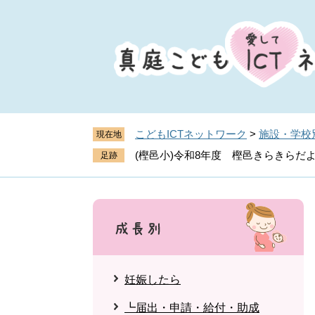
ペ
メ
ー
ニ
ジ
ュ
の
ー
先
を
頭
飛
で
ば
す
し
こどもICTネットワーク
>
施設・学校
現在地
。
て
(樫邑小)令和8年度 樫邑きらきらだよ
本
文
へ
妊娠したら
┗届出・申請・給付・助成