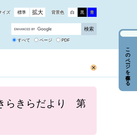
拡大
サイズ
標準
背景色
白
黒
青
G
o
o
すべて
ページ
PDF
g
このページを保存する
l
e
カ
ス
タ
ム
検
索
邑きらきらだより 第