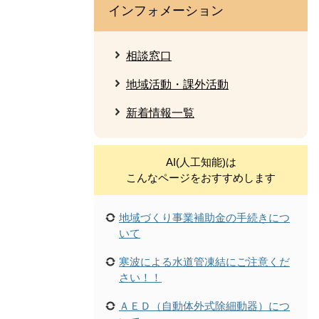
インフォメーション
相談窓口
地域活動・課外活動
新着情報一覧
AI(人工知能)は
こんなページをおすすめします
地域づくり事業補助金の手続きにつ
いて
寒波による水道管凍結にご注意くだ
さい！！
ＡＥＤ（自動体外式除細動器）につ