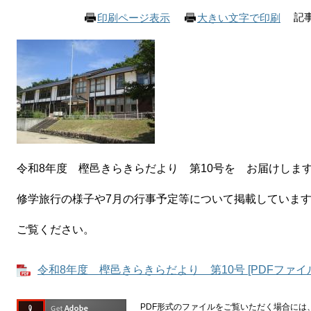
記事
印刷ページ表示
大きい文字で印刷
令和8年度 樫邑きらきらだより 第10号を お届けしま
修学旅行の様子や7月の行事予定等について掲載していま
ご覧ください。
令和8年度 樫邑きらきらだより 第10号 [PDFファイル
PDF形式のファイルをご覧いただく場合には、Ad