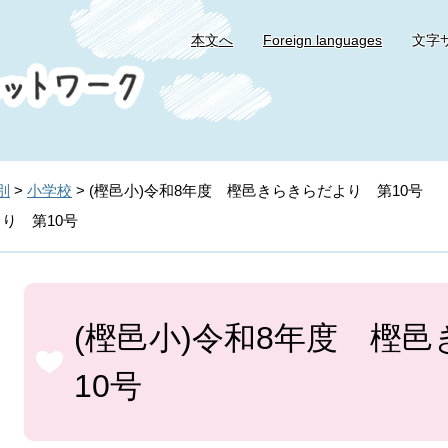
本文へ
Foreign languages
文字
別
>
小学校
>
(樫邑小)令和8年度 樫邑きらきらだより 第10号
り 第10号
本
文
(樫邑小)令和8年度 樫
10号