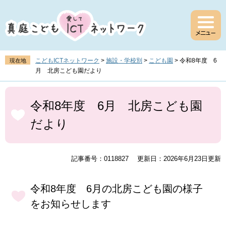
ペ
メ
ー
ニ
ジ
ュ
の
ー
先
を
頭
飛
こどもICTネットワーク
>
施設・学校別
>
こども園
>
令和8年度 6
現在地
で
ば
月 北房こども園だより
す
し
。
て
本
本
文
令和8年度 6月 北房こども園
文
だより
へ
記事番号：0118827
更新日：2026年6月23日更新
令和8年度 6月の北房こども園の様子
をお知らせします