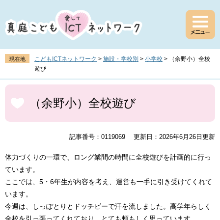
ペ
メ
ー
ニ
ジ
ュ
の
ー
先
を
頭
飛
こどもICTネットワーク
>
施設・学校別
>
小学校
>
（余野小）全校
現在地
で
ば
遊び
す
し
。
て
本
本
文
（余野小）全校遊び
文
へ
記事番号：0119069
更新日：2026年6月26日更新
体力づくりの一環で、ロング業間の時間に全校遊びを計画的に行っ
ています。
ここでは、5・6年生が内容を考え、運営も一手に引き受けてくれて
います。
今週は、しっぽとりとドッチビーで汗を流しました。高学年らしく
全校を引っ張ってくれており、とても頼もしく思っています。