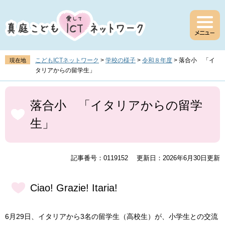
ペ
メ
ー
ニ
ジ
ュ
の
ー
先
を
頭
飛
こどもICTネットワーク
>
学校の様子
>
令和８年度
>
落合小 「イ
現在地
で
ば
タリアからの留学生」
す
し
。
て
本
本
文
落合小 「イタリアからの留学
文
生」
へ
記事番号：0119152
更新日：2026年6月30日更新
Ciao! Grazie! Itaria!
6月29日、イタリアから3名の留学生（高校生）が、小学生との交流