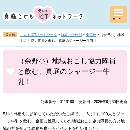
ペ
メ
ー
ニ
ジ
ュ
の
ー
先
を
頭
飛
こどもICTネットワーク
>
施設・学校別
>
小学校
>
（余野小）地域
現在地
で
ば
おこし協力隊員と飲む、真庭のジャージー牛乳！
す
し
。
て
本
本
文
（余野小）地域おこし協力隊員
文
と飲む、真庭のジャージー牛
へ
乳！
記事番号：0119180
更新日：2026年6月30日更新
5月の田植えに参加していただいたご縁で、「6月中に100人とジャ
ージ牛乳を飲む」企画に挑戦していた地域おこし協力隊員の方と地
域の方を交えて給食を食べるイベントを行いました。