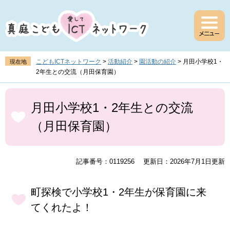
ペ
メ
ー
ニ
ジ
ュ
の
ー
先
を
頭
飛
こどもICTネットワーク
>
活動紹介
>
園活動の紹介
>
月田小学校1・
現在地
で
ば
2年生との交流（月田保育園）
す
し
。
て
本
本
文
月田小学校1・2年生との交流
文
（月田保育園）
へ
記事番号：0119256
更新日：2026年7月1日更新
町探検で小学校1・2年生が保育園に来
てくれたよ！