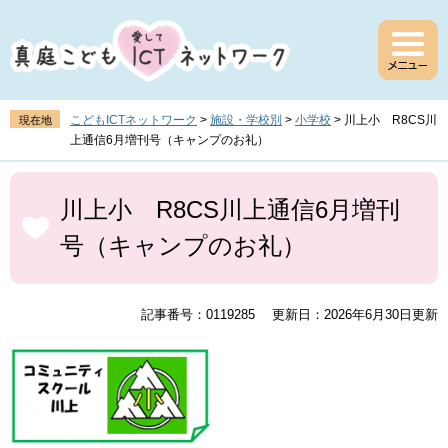
ペ
メ
ー
ニ
ジ
ュ
の
ー
先
を
頭
飛
こどもICTネットワーク
>
施設・学校別
>
小学校
>
川上小 R8CS川
現在地
で
ば
上通信6月増刊号（キャンプのお礼）
す
し
。
て
本
本
文
川上小 R8CS川上通信6月増刊
文
号（キャンプのお礼）
へ
記事番号：0119285
更新日：2026年6月30日更新