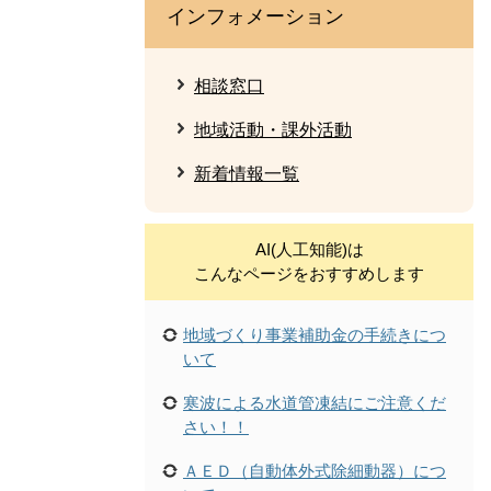
インフォメーション
相談窓口
地域活動・課外活動
新着情報一覧
AI(人工知能)は
こんなページをおすすめします
地域づくり事業補助金の手続きにつ
いて
寒波による水道管凍結にご注意くだ
さい！！
ＡＥＤ（自動体外式除細動器）につ