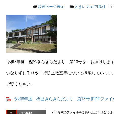
記
印刷ページ表示
大きい文字で印刷
令和8年度 樫邑きらきらだより 第13号を お届けしま
いなりずし作りや非行防止教室等について掲載しています
ご覧ください。
令和8年度 樫邑きらきらだより 第13号 [PDFファイル
PDF形式のファイルをご覧いただく場合には、Ad