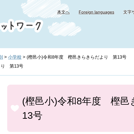
本文へ
Foreign languages
文字
別
>
小学校
>
(樫邑小)令和8年度 樫邑きらきらだより 第13号
り 第13号
本
文
(樫邑小)令和8年度 樫
13号