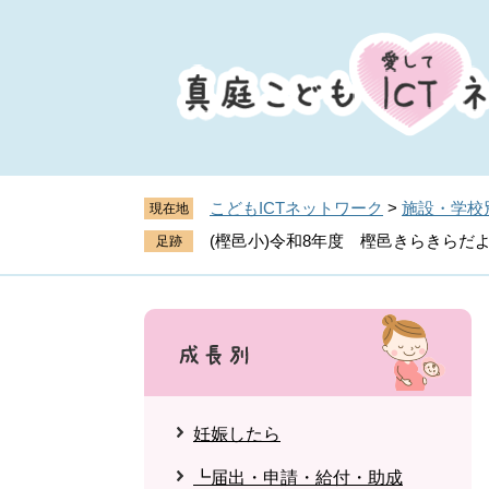
ペ
メ
ー
ニ
ジ
ュ
の
ー
先
を
頭
飛
で
ば
す
し
こどもICTネットワーク
>
施設・学校
現在地
。
て
(樫邑小)令和8年度 樫邑きらきらだよ
本
文
へ
妊娠したら
┗届出・申請・給付・助成