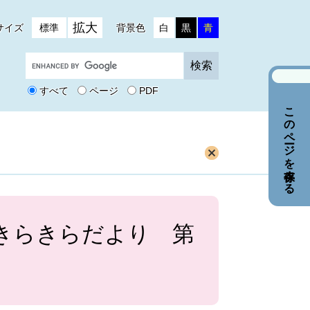
拡大
サイズ
標準
背景色
白
黒
青
G
o
o
すべて
ページ
PDF
g
このページを保存する
l
e
カ
ス
タ
ム
検
索
邑きらきらだより 第