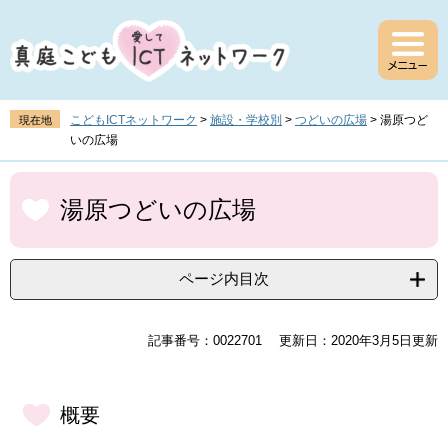
ペ
メ
ー
ニ
ジ
ュ
の
ー
先
を
頭
飛
こどもICTネットワーク
>
施設・学校別
>
つどいの広場
>
湯原つど
現在地
で
ば
いの広場
す
し
。
て
本
本
文
湯原つどいの広場
文
へ
ページ内目次
記事番号：0022701
更新日：2020年3月5日更新
概要