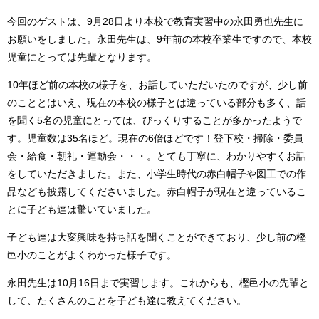
今回のゲストは、9月28日より本校で教育実習中の永田勇也先生に
お願いをしました。永田先生は、9年前の本校卒業生ですので、本校
児童にとっては先輩となります。
10年ほど前の本校の様子を、お話していただいたのですが、少し前
のこととはいえ、現在の本校の様子とは違っている部分も多く、話
を聞く5名の児童にとっては、びっくりすることが多かったようで
す。児童数は35名ほど。現在の6倍ほどです！登下校・掃除・委員
会・給食・朝礼・運動会・・・。とても丁寧に、わかりやすくお話
をしていただきました。また、小学生時代の赤白帽子や図工での作
品なども披露してくださいました。赤白帽子が現在と違っているこ
とに子ども達は驚いていました。
子ども達は大変興味を持ち話を聞くことができており、少し前の樫
邑小のことがよくわかった様子です。
永田先生は10月16日まで実習します。これからも、樫邑小の先輩と
して、たくさんのことを子ども達に教えてください。