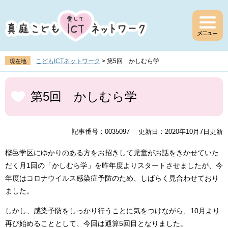
ペ
メ
ー
ニ
ジ
ュ
の
ー
先
を
頭
飛
こどもICTネットワーク
>
第5回 かしむら学
現在地
で
ば
す
し
本
。
て
文
第5回 かしむら学
本
文
へ
記事番号：0035097
更新日：2020年10月7日更新
樫邑学区にゆかりのある方をお招きして児童がお話をきかせていた
だく月1回の「かしむら学」を昨年度よりスタートさせましたが、今
年度はコロナウイルス感染症予防のため、しばらく見合わせており
ました。
しかし、感染予防をしっかり行うことに気をつけながら、10月より
再び始めることとして、今回は通算5回目となりました。