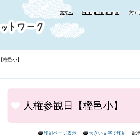
本文へ
Foreign languages
文字
【樫邑小】
本
文
人権参観日【樫邑小】
記事
印刷ページ表示
大きい文字で印刷