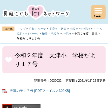
ペ
メ
ー
ニ
ジ
ュ
の
ー
先
を
頭
飛
トップ
>
分類でさがす
>
子育て・教育
>
学校
>
小中学校
>
こども
現在地
で
ば
ICTネットワーク
>
施設・学校別
>
小学校
>
令和２年度 天津小
す
し
学校だより１７号
。
て
本
本
文
文
令和２年度 天津小 学校だよ
へ
り１７号
記事番号：0039032
更新日：2021年1月22日更新
天津の子１７号 [PDFファイル／309KB]