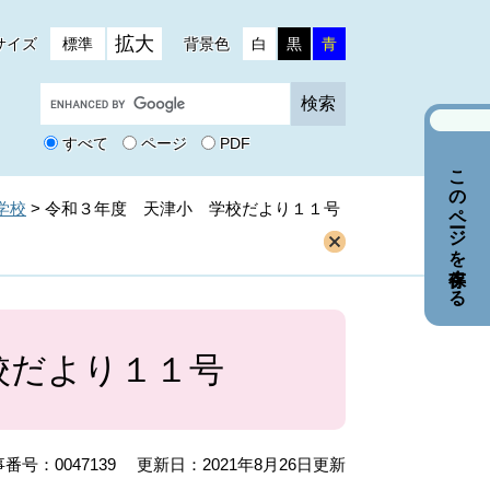
拡大
サイズ
標準
背景色
白
黒
青
G
o
o
すべて
ページ
PDF
g
このページを保存する
l
e
学校
>
令和３年度 天津小 学校だより１１号
カ
ス
タ
ム
検
索
校だより１１号
番号：0047139
更新日：2021年8月26日更新