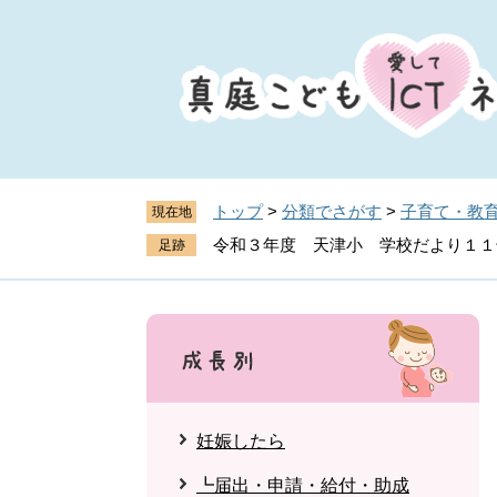
ペ
メ
ー
ニ
ジ
ュ
の
ー
先
を
頭
飛
で
ば
す
し
トップ
>
分類でさがす
>
子育て・教
現在地
。
て
令和３年度 天津小 学校だより１１
本
文
へ
妊娠したら
┗届出・申請・給付・助成