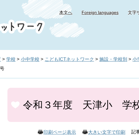
本文へ
Foreign languages
文字
育
>
学校
>
小中学校
>
こどもICTネットワーク
>
施設・学校別
>
小
号
本
文
令和３年度 天津小 学
記事
印刷ページ表示
大きい文字で印刷