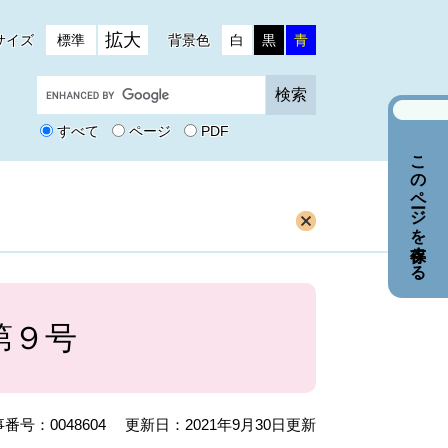
拡大
サイズ
標準
背景色
白
黒
青
G
o
o
すべて
ページ
PDF
g
このページを保存する
l
e
カ
ス
タ
ム
検
索
第９号
番号：0048604
更新日：2021年9月30日更新