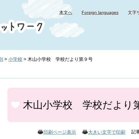
本文へ
Foreign languages
文字
別
>
小学校
>
木山小学校 学校だより第９号
本
文
木山小学校 学校だより
記事
印刷ページ表示
大きい文字で印刷