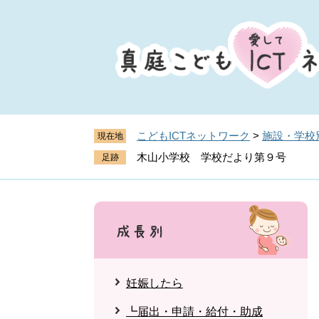
ペ
メ
ー
ニ
ジ
ュ
の
ー
先
を
頭
飛
で
ば
す
し
こどもICTネットワーク
>
施設・学校
現在地
。
て
木山小学校 学校だより第９号
本
文
へ
妊娠したら
┗届出・申請・給付・助成