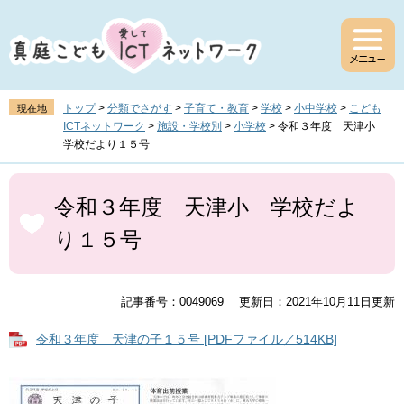
ペ
メ
ー
ニ
ジ
ュ
の
ー
先
を
頭
飛
トップ
>
分類でさがす
>
子育て・教育
>
学校
>
小中学校
>
こども
現在地
で
ば
ICTネットワーク
>
施設・学校別
>
小学校
>
令和３年度 天津小
す
し
学校だより１５号
。
て
本
本
文
文
令和３年度 天津小 学校だよ
へ
り１５号
記事番号：0049069
更新日：2021年10月11日更新
令和３年度 天津の子１５号 [PDFファイル／514KB]