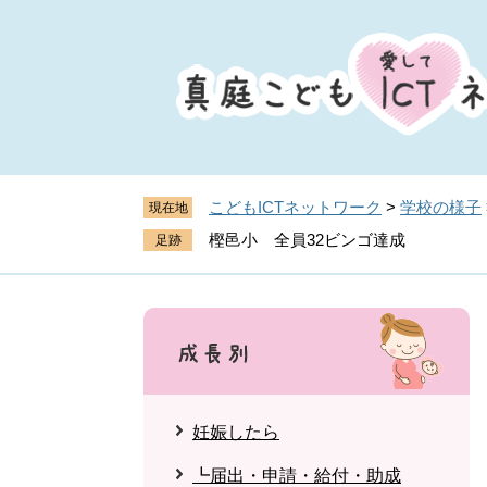
ペ
メ
ー
ニ
ジ
ュ
の
ー
先
を
頭
飛
で
ば
す
し
こどもICTネットワーク
>
学校の様子
現在地
。
て
樫邑小 全員32ビンゴ達成
本
文
へ
妊娠したら
┗届出・申請・給付・助成