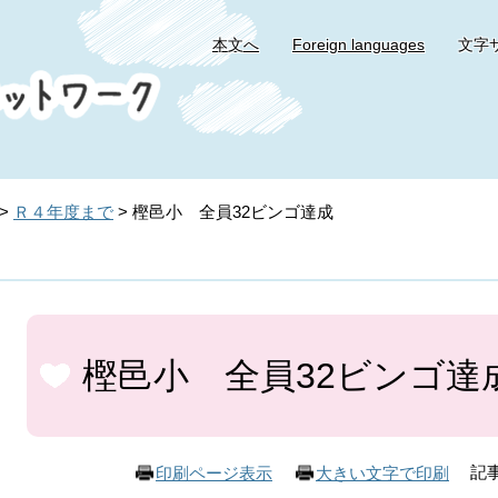
本文へ
Foreign languages
文字
>
Ｒ４年度まで
>
樫邑小 全員32ビンゴ達成
本
文
樫邑小 全員32ビンゴ達
記事
印刷ページ表示
大きい文字で印刷