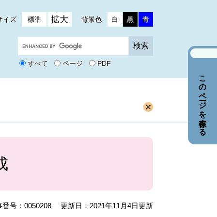
拡大
サイズ
標準
背景色
白
黒
青
G
o
o
すべて
ページ
PDF
g
このページを保存する
l
e
カ
ス
タ
ム
検
索
成
番号：0050208
更新日：2021年11月4日更新