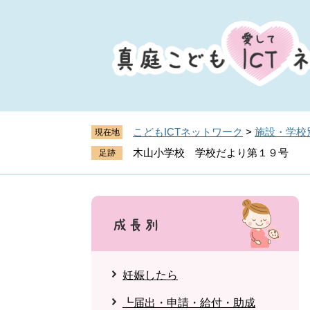
ペ
メ
ー
ニ
ジ
ュ
の
ー
先
を
頭
飛
で
ば
す
し
こどもICTネットワーク
>
施設・学校
現在地
。
て
木山小学校 学校だより第１９号
本
文
へ
妊娠したら
┗届出・申請・給付・助成