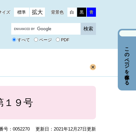
拡大
サイズ
標準
背景色
白
黒
青
G
o
o
すべて
ページ
PDF
g
このページを保存する
l
e
カ
ス
タ
ム
検
索
第１９号
号：0052270
更新日：2021年12月27日更新