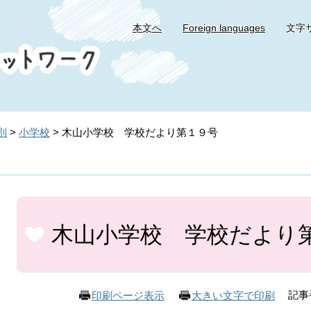
本文へ
Foreign languages
文字
別
>
小学校
>
木山小学校 学校だより第１９号
本
文
木山小学校 学校だより
記事番
印刷ページ表示
大きい文字で印刷