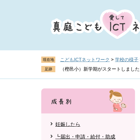
ペ
メ
ー
ニ
ジ
ュ
の
ー
先
を
頭
飛
で
ば
す
し
こどもICTネットワーク
>
学校の様子
現在地
。
て
（樫邑小）新学期がスタートしました
本
文
へ
妊娠したら
┗届出・申請・給付・助成