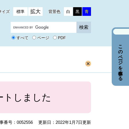
拡大
サイズ
標準
背景色
白
黒
青
G
o
o
すべて
ページ
PDF
g
このページを保存する
l
e
カ
ス
タ
ム
検
索
ートしました
事番号：0052556
更新日：2022年1月7日更新