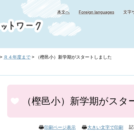
本文へ
Foreign languages
文字
>
Ｒ４年度まで
>
（樫邑小）新学期がスタートしました
本
文
（樫邑小）新学期がスタ
記
印刷ページ表示
大きい文字で印刷