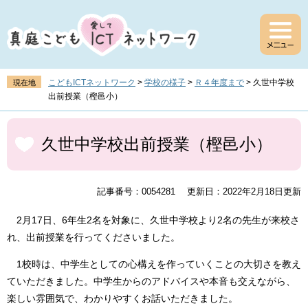
ペ
メ
ー
ニ
ジ
ュ
の
ー
先
を
頭
飛
こどもICTネットワーク
>
学校の様子
>
Ｒ４年度まで
>
久世中学校
現在地
で
ば
出前授業（樫邑小）
す
し
。
て
本
本
文
久世中学校出前授業（樫邑小）
文
へ
記事番号：0054281
更新日：2022年2月18日更新
2月17日、6年生2名を対象に、久世中学校より2名の先生が来校さ
れ、出前授業を行ってくださいました。
1校時は、中学生としての心構えを作っていくことの大切さを教え
ていただきました。中学生からのアドバイスや本音も交えながら、
楽しい雰囲気で、わかりやすくお話いただきました。