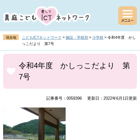
ペ
メ
ー
ニ
ジ
ュ
の
ー
先
を
頭
飛
こどもICTネットワーク
>
施設・学校別
>
小学校
>
令和4年度 かし
現在地
で
ば
っこだより 第7号
す
し
。
て
本
本
文
令和4年度 かしっこだより 第
文
7号
へ
記事番号：0059396
更新日：2022年6月1日更新