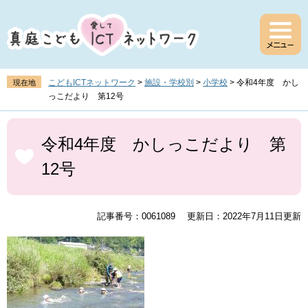
ペ
メ
ー
ニ
ジ
ュ
の
ー
先
を
頭
飛
こどもICTネットワーク
>
施設・学校別
>
小学校
>
令和4年度 かし
現在地
で
ば
っこだより 第12号
す
し
。
て
本
本
文
令和4年度 かしっこだより 第
文
12号
へ
記事番号：0061089
更新日：2022年7月11日更新