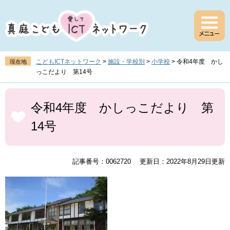
ペ
メ
ー
ニ
ジ
ュ
の
ー
先
を
頭
飛
こどもICTネットワーク
>
施設・学校別
>
小学校
>
令和4年度 かし
現在地
で
ば
っこだより 第14号
す
し
。
て
本
本
文
令和4年度 かしっこだより 第
文
14号
へ
記事番号：0062720
更新日：2022年8月29日更新