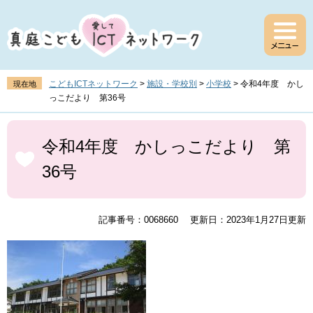
ペ
メ
ー
ニ
ジ
ュ
の
ー
先
を
頭
飛
こどもICTネットワーク
>
施設・学校別
>
小学校
>
令和4年度 かし
現在地
で
ば
っこだより 第36号
す
し
。
て
本
本
文
令和4年度 かしっこだより 第
文
36号
へ
記事番号：0068660
更新日：2023年1月27日更新